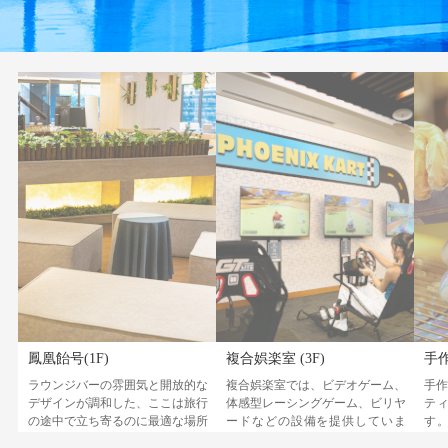
鳳凰飴号(1F)
複合娯楽室 (3F)
手作
ラウンジバーの雰囲気と開放的な
複合娯楽室では、ビデオゲーム、
手作
デザインが調和した、ここは旅行
体感型レーシングゲーム、ビリヤ
テ
の途中で立ち寄るのに最適な場所
ードなどの設備を提供していま
す
です。 対象となるゲストは無料...
す。宿泊中に何度でもゲームの楽
や、