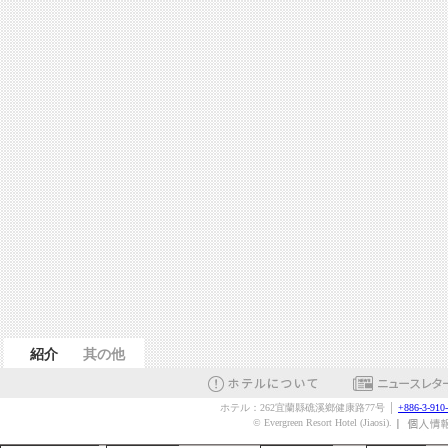
紹介
其の他
ホテル：262宜蘭縣礁溪鄉健康路77号 │
+886-3-910
© Evergreen Resort Hotel (Jiaosi).
グリーンビュー個人温泉