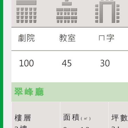
翠峰廳
面積
樓層
坪
(㎡)