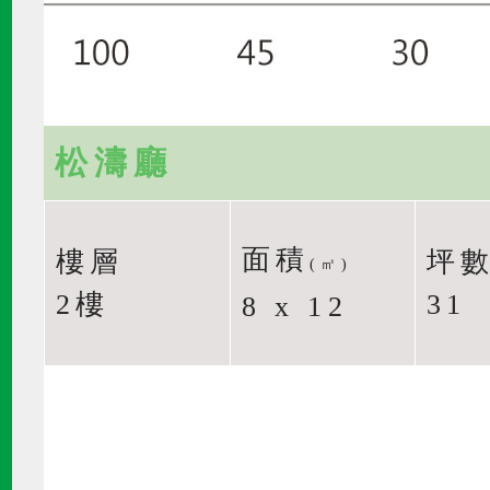
松濤廳
面積
樓層
坪
(㎡)
2樓
31
8 x 12