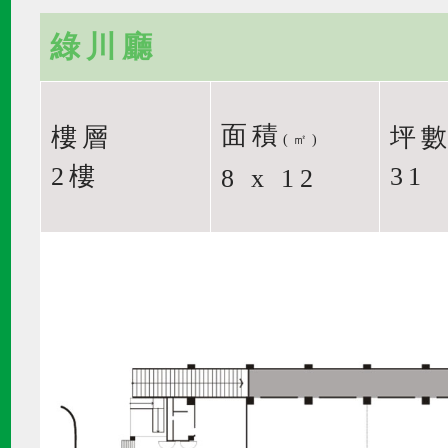
綠川廳
面積
樓層
坪
(㎡)
2樓
31
8 x 12